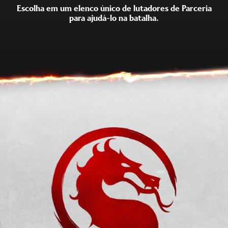
Escolha em um elenco único de lutadores de Parceria
para ajudá-lo na batalha.
SUB-ZERO
SHUJINKO
SCORPION
MOTARO
KUNG LAO
CYRAX
FROST
GORO
JAX
KANO
DARRIUS
SAREENA
SEKTOR
SONYA
STRYKER
TREMOR
KHAMELEON
JANET CAGE
MAVADO
FERRA
SENHORA BO