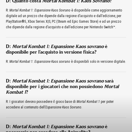
D: Quanto costa
Mortal Kombat 1: Kaos Sovrano
?
R:
Mortal Kombat 1: Espansione Kaos Sovrano
è disponibile come aggiornamento
digitale ad un prezzo che dipende dalla regione d’acquisto e dall’edizione, per
PlayStation®5, Xbox Series X|S, PC (Steam ed Epic Games Store) e ad un prezzo
che dipende dalla regione d’acquisto e dall’edizione per Nintendo Switch™.
D:
Mortal Kombat 1: Espansione Kaos sovrano
è
disponibile per l’acquisto in versione fisica?
R:
Mortal Kombat 1: Espansione Kaos sovrano
è disponibili solo in versione digitale.
D:
Mortal Kombat 1: Espansione Kaos sovrano
sarà
disponibile per i giocatori che non possiedono
Mortal
Kombat 1
?
R: I giocatori devono possedere il gioco base di
Mortal Kombat 1
per poter
accedere al contenuto dell’
Espansione Kaos Sovrano
.
D:
Mortal Kombat 1: Espansione Kaos sovrano
è