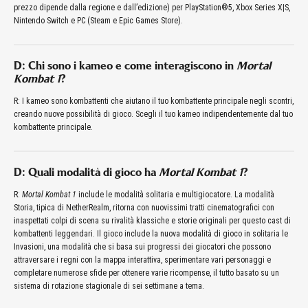
prezzo dipende dalla regione e dall’edizione) per PlayStation®5, Xbox Series X|S,
Nintendo Switch e PC (Steam e Epic Games Store).
D: Chi sono i kameo e come interagiscono in
Mortal
Kombat 1
?
R: I kameo sono kombattenti che aiutano il tuo kombattente principale negli scontri,
creando nuove possibilità di gioco. Scegli il tuo kameo indipendentemente dal tuo
kombattente principale.
D: Quali modalità di gioco ha
Mortal Kombat 1
?
R:
Mortal Kombat 1
include le modalità solitaria e multigiocatore. La modalità
Storia, tipica di NetherRealm, ritorna con nuovissimi tratti cinematografici con
inaspettati colpi di scena su rivalità klassiche e storie originali per questo cast di
kombattenti leggendari. Il gioco include la nuova modalità di gioco in solitaria le
Invasioni, una modalità che si basa sui progressi dei giocatori che possono
attraversare i regni con la mappa interattiva, sperimentare vari personaggi e
completare numerose sfide per ottenere varie ricompense, il tutto basato su un
sistema di rotazione stagionale di sei settimane a tema.