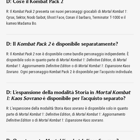
D: Cos’è il Kombat Pack 2
R: Il
Kombat Pack 2
presenta sei nuovi personaggi giocabili di
Mortal Kombat 1
:
Cyrax, Sektor, Noob Saibot, Ghost Face, Conan il barbaro, Terminator T-1000 e il
kameo Madama Bo.
D: Il
Kombat Pack 2
è disponibile separatamente?
R: Il
Kombat Pack 2
non è disponibile come bundle personaggio indipendente. È
disponibile solo in quanto parte di
Mortal Kombat 1: Definitive Edition
, di
Mortal
Kombat 1: Aggiornamento Definitive Edition
o di
Mortal Kombat 1: Espansione Kaos
Sovrano
. Ogni personaggio Kombat Pack 2 è disponibile per l’acquisto indivduale.
D: L’espansione della modalità Storia in
Mortal Kombat
1: Kaos Sovrano
è disponibile per l’acquisto separato?
R: L’espansione della modalità Storia
Kaos sovrano
è disponibile solo in quanto
parte di
Mortal Kombat 1: Definitive Edition
, di
Mortal Kombat 1: Aggiornamento
Definitive Edition
o di
Mortal Kombat 1: Espansione Kaos sovrano
.