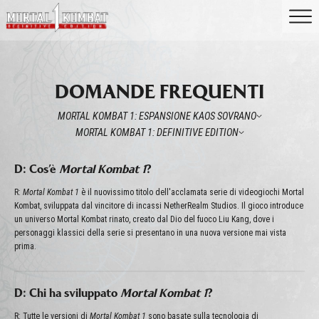
DOMANDE FREQUENTI
MORTAL KOMBAT 1: ESPANSIONE KAOS SOVRANO
MORTAL KOMBAT 1: DEFINITIVE EDITION
D: Cos’è
Mortal Kombat 1
?
R:
Mortal Kombat 1
è il nuovissimo titolo dell'acclamata serie di videogiochi Mortal
Kombat, sviluppata dal vincitore di incassi NetherRealm Studios. Il gioco introduce
un universo Mortal Kombat rinato, creato dal Dio del fuoco Liu Kang, dove i
personaggi klassici della serie si presentano in una nuova versione mai vista
prima.
D: Chi ha sviluppato
Mortal Kombat 1
?
R: Tutte le versioni di
Mortal Kombat 1
sono basate sulla tecnologia di