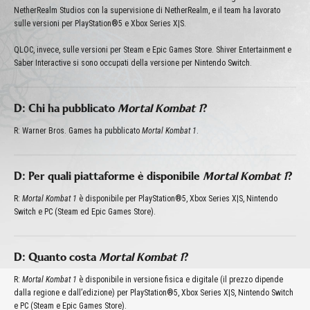
NetherRealm Studios con la supervisione di NetherRealm, e il team ha lavorato
sulle versioni per PlayStation®5 e Xbox Series X|S.
QLOC, invece, sulle versioni per Steam e Epic Games Store. Shiver Entertainment e
Saber Interactive si sono occupati della versione per Nintendo Switch.
D: Chi ha pubblicato
Mortal Kombat 1
?
R: Warner Bros. Games ha pubblicato
Mortal Kombat 1
.
D: Per quali piattaforme è disponibile
Mortal Kombat 1
?
R:
Mortal Kombat 1
è disponibile per PlayStation®5, Xbox Series X|S, Nintendo
Switch e PC (Steam ed Epic Games Store).
D: Quanto costa
Mortal Kombat 1
?
R:
Mortal Kombat 1
è disponibile in versione fisica e digitale (il prezzo dipende
dalla regione e dall’edizione) per PlayStation®5, Xbox Series X|S, Nintendo Switch
e PC (Steam e Epic Games Store).