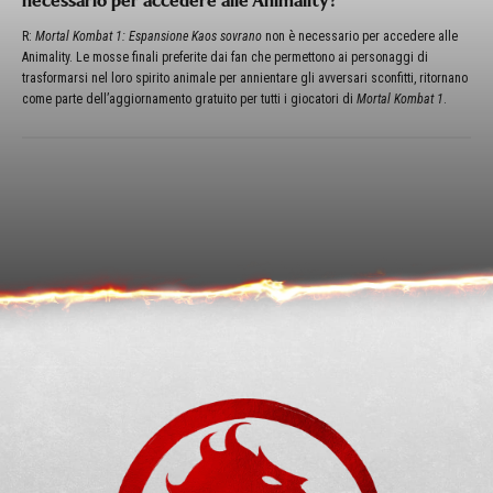
necessario per accedere alle Animality?
R:
Mortal Kombat 1: Espansione Kaos sovrano
non è necessario per accedere alle
Animality. Le mosse finali preferite dai fan che permettono ai personaggi di
trasformarsi nel loro spirito animale per annientare gli avversari sconfitti, ritornano
come parte dell’aggiornamento gratuito per tutti i giocatori di
Mortal Kombat 1
.