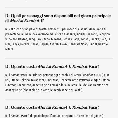
D: Quali personaggi sono disponibili nel gioco principale
di
Mortal Kombat 1
?
R: Nel gioco principale di
Mortal Kombat 1
i personaggi klassici della serie si
presentano in una nuova versione mai vista né vissuta, inclusi Liu Kang, Scorpion,
Sub-Zero, Raiden, Kung Lao, Kitana, Mileena, Johnny Cage, Kenshi, Smoke, Rain, Li
Mei, Tanya, Baraka, Geras, Reptile, Ashrah, Havik, Generale Shao, Sindel, Reiko e
Nitara.
D: Quanto costa
Mortal Kombat 1: Kombat Pack
?
R: Il
Kombat Pack
include sei personaggi giocabili di
Mortal Kombat 1
DLC (Quan
Chi, Ermac, Takeda Takahashi, Omni-Man, Peacemaker e Patriota), cinque kameo
(Tremor, Khameleon, Janet Cage e Ferra) e la skin Jean-Claude Van Damme per
Johnny Cage (che include la voce, le sembianze e gli outfit).
D: Quanto costa
Mortal Kombat 1: Kombat Pack
?
R: Il
Kombat Pack
è disponibile per l’acquisto separato in versione digitale (il