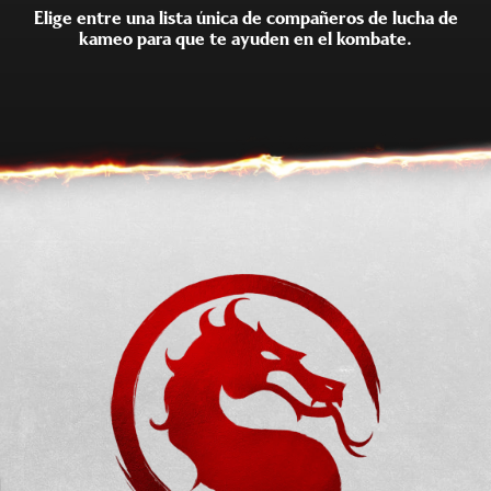
Elige entre una lista única de compañeros de lucha de
kameo para que te ayuden en el kombate.
SUB-ZERO
SHUJINKO
SCORPION
MOTARO
KUNG LAO
CYRAX
FROST
GORO
JAX
KANO
DARRIUS
SAREENA
SEKTOR
SONYA
STRYKER
TREMOR
KHAMELEON
JANET CAGE
MAVADO
FERRA
SEÑORA BO