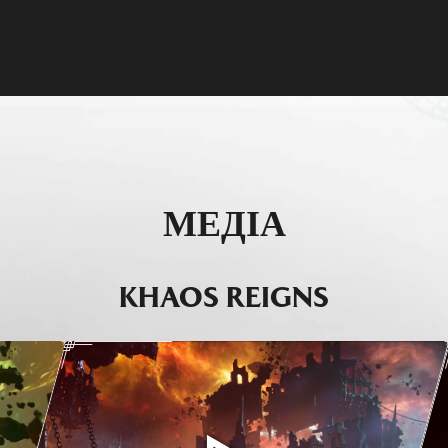
ІДОМИТИ ПРО
ПІДТРИМКА
НАБІР ДЛЯ
ИЛКУ
КЛІЄНТІВ
СПІЛЬНОТИ
І ОСНОВНОЇ ГРИ
СПИСОК БІЙЦІВ
#MKKOLLECTIVE
МЕДІА
KHAOS REIGNS