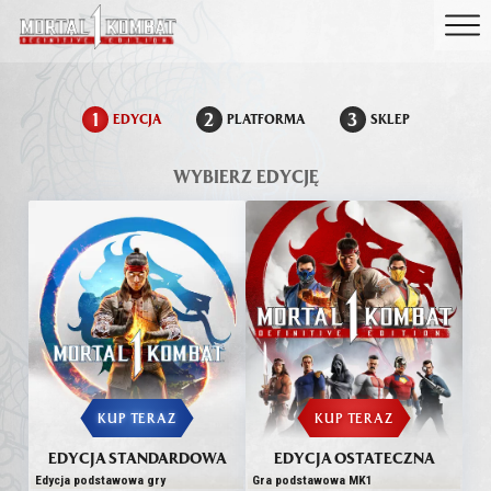
1
2
3
EDYCJA
PLATFORMA
SKLEP
WYBIERZ EDYCJĘ
KUP TERAZ
KUP TERAZ
EDYCJA STANDARDOWA
EDYCJA OSTATECZNA
Edycja podstawowa gry
Gra podstawowa MK1