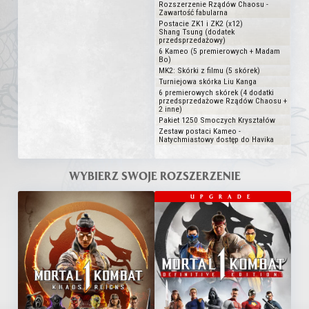
Rozszerzenie Rządów Chaosu -
Zawartość fabularna
Postacie ZK1 i ZK2 (x12)
Shang Tsung (dodatek
przedsprzedażowy)
6 Kameo (5 premierowych + Madam
Bo)
MK2: Skórki z filmu (5 skórek)
Turniejowa skórka Liu Kanga
6 premierowych skórek (4 dodatki
przedsprzedażowe Rządów Chaosu +
2 inne)
Pakiet 1250 Smoczych Kryształów
Zestaw postaci Kameo -
Natychmiastowy dostęp do Havika
WYBIERZ SWOJE ROZSZERZENIE
UPGRADE