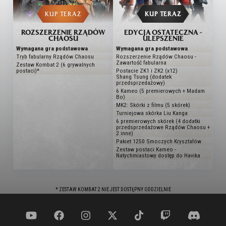
KUP TERAZ
KUP TERAZ
ROZSZERZENIE RZĄDÓW
EDYCJA OSTATECZNA -
CHAOSU
ULEPSZENIE
Wymagana gra podstawowa
Wymagana gra podstawowa
Tryb fabularny Rządów Chaosu
Rozszerzenie Rządów Chaosu -
Zawartość fabularna
Zestaw Kombat 2 (6 grywalnych
postaci)*
Postacie ZK1 i ZK2 (x12)
Shang Tsung (dodatek
przedsprzedażowy)
6 Kameo (5 premierowych + Madam
Bo)
MK2: Skórki z filmu (5 skórek)
Turniejowa skórka Liu Kanga
6 premierowych skórek (4 dodatki
przedsprzedażowe Rządów Chaosu +
2 inne)
Pakiet 1250 Smoczych Kryształów
Zestaw postaci Kameo -
Natychmiastowy dostęp do Havika
* ZESTAW KOMBAT 2 NIE JEST DOSTĘPNY ODDZIELNIE